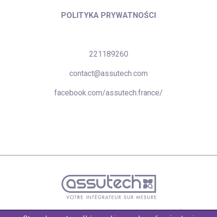
POLITYKA PRYWATNOŚCI
221189260
contact@assutech.com
facebook.com/assutech.france/
Wykonanie: Agencja Reklamowa
Nylon Coffee